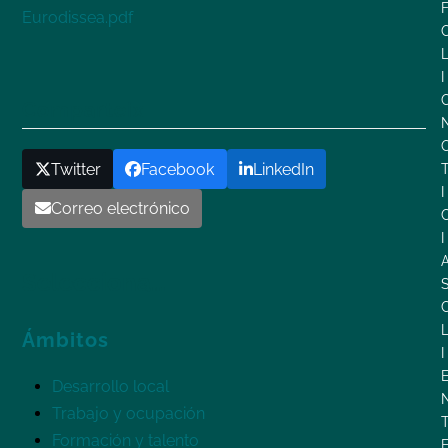
Eurodissea.pdf
I
Comparteix
Twitter
Facebook
LinkedIn
I
Correo electrónico
I
Selecciona…
Ámbitos
I
Desarrollo local
Trabajo y ocupación
Formación y talento