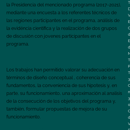
la Presidencia del mencionado programa (2017-2021),
mediante una encuesta a los referentes técnicos de
las regiones participantes en el programa, análisis de
E
la evidéncia científica y la realización de dos grupos
C
de discusión con jovenes participantes en el
programa.
OBJETIVO
T
P
Los trabajos han permitido valorar su adecuación en
T
términos de diseño conceptual , coherencia de sus
3
fundamentos, la conveniencia de sus hipotesis y, en
O
n
parte, su funcionamiento, una aproximación al analisis
3
de la consecución de los objetivos del programa y,
también, formular propuestas de mejora de su
C
funcionamiento.
d
V
RESULTADOS