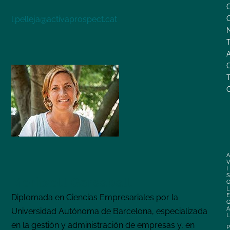
l.pelleja@activaprospect.cat
A
V
I
S
Meritxell Garsaball
L
E
Diplomada en Ciencias Empresariales por la
A
Universidad Autónoma de Barcelona, especializada
L
en la gestión y administración de empresas y, en
P