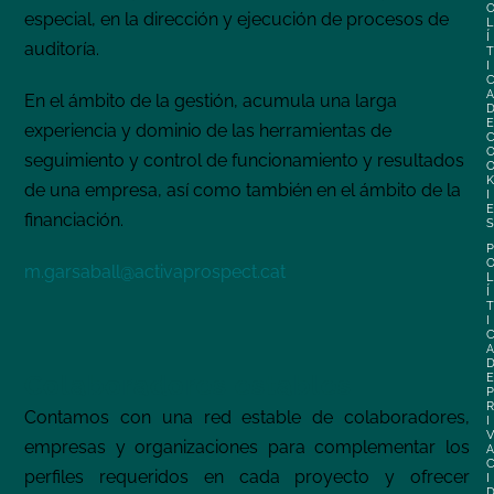
especial, en la dirección y ejecución de procesos de
L
Í
auditoría.
T
I
A
En el ámbito de la gestión, acumula una larga
E
experiencia y dominio de las herramientas de
seguimiento y control de funcionamiento y resultados
K
de una empresa, así como también en el ámbito de la
I
E
financiación.
S
P
m.garsaball@activaprospect.cat
L
Í
T
I
A
Colaboradores estables
E
P
R
Contamos con una red estable de colaboradores,
I
V
empresas y organizaciones para complementar los
A
perfiles requeridos en cada proyecto y ofrecer
I