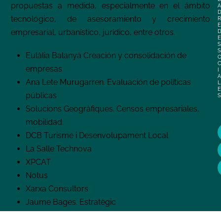
propuestas a medida, especialmente en el ámbito
A
tecnológico, de asesoramiento y crecimiento
R
E
empresarial, urbanístico, jurídico, entre otros.
E
S
S
Eulàlia Balanyà Creación y consolidación de
empresas
I
A
Ana Lete Murugarren. Evaluación de políticas
L
E
públicas
S
Solucions Geogràfiques. Censos empresariales,
mobilidad.
DCB Turisme i Desenvolupament Local
La Salle Technova
XPCAT
Notus
Xarxa Consultors
Jaume Bages. Estratègic