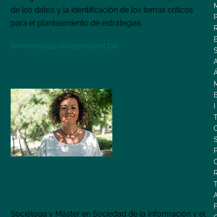
de los datos y la identificación de los temas críticos
para el planteamiento de estrategias.
d.moreno@activaprospect.cat
I
Laia Pellejà
Socióloga y Máster en Sociedad de la Información y el